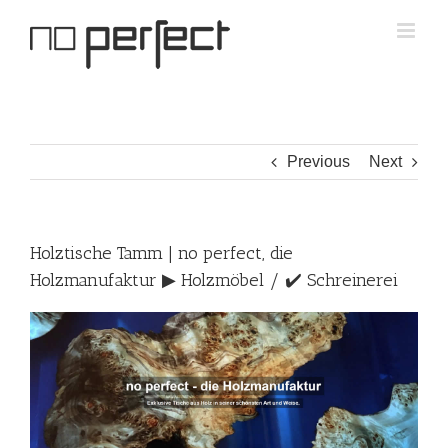
Skip
to
content
Previous
Next
Holztische Tamm | no perfect, die
Holzmanufaktur ▶︎ Holzmöbel / ✔️ Schreinerei