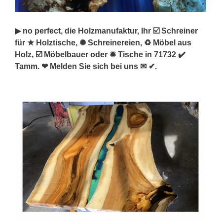
▶︎ no perfect, die Holzmanufaktur, Ihr ☑️ Schreiner
für ★ Holztische, ✺ Schreinereien, ♻ Möbel aus
Holz, ☑️ Möbelbauer oder ✹ Tische in 71732 ✔️
Tamm. ❤ Melden Sie sich bei uns ✉ ✔.