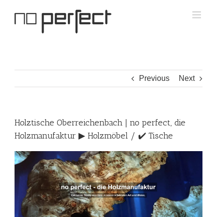
Skip
to
content
Previous
Next
Holztische Oberreichenbach | no perfect, die
Holzmanufaktur ▶︎ Holzmöbel / ✔️ Tische