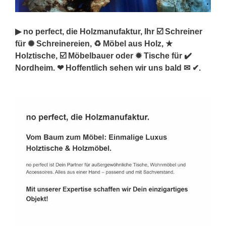
▶︎ no perfect, die Holzmanufaktur, Ihr ☑️ Schreiner
für ✺ Schreinereien, ♻ Möbel aus Holz, ★
Holztische, ☑️ Möbelbauer oder ✹ Tische für ✔️
Nordheim. ❤ Hoffentlich sehen wir uns bald ✉ ✔.