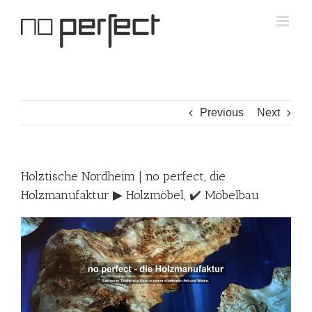
Skip
to
content
Previous
Next
Holztische Nordheim | no perfect, die
Holzmanufaktur ▶︎ Holzmöbel, ✔️ Möbelbau