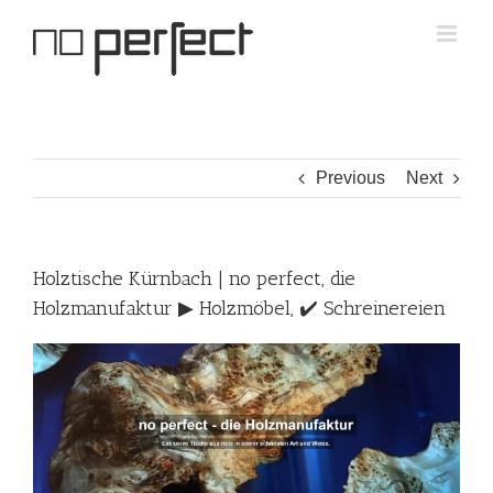
Skip
to
content
Previous
Next
Holztische Kürnbach | no perfect, die
Holzmanufaktur ▶︎ Holzmöbel, ✔️ Schreinereien