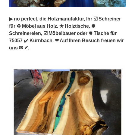
▶︎ no perfect, die Holzmanufaktur, Ihr ☑️ Schreiner
für ♻ Möbel aus Holz, ★ Holztische, ✺
Schreinereien, ☑️ Möbelbauer oder ✹ Tische für
75057 ✔️ Kürnbach. ❤ Auf Ihren Besuch freuen wir
uns ✉ ✔.