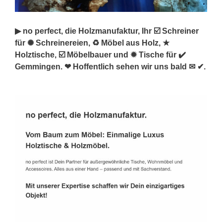
▶︎ no perfect, die Holzmanufaktur, Ihr ☑️ Schreiner
für ✺ Schreinereien, ♻ Möbel aus Holz, ★
Holztische, ☑️ Möbelbauer und ✹ Tische für ✔️
Gemmingen. ❤ Hoffentlich sehen wir uns bald ✉ ✔.