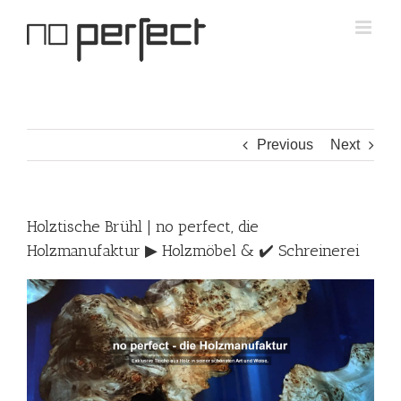
Skip
to
content
Previous
Next
Holztische Brühl | no perfect, die
Holzmanufaktur ▶︎ Holzmöbel & ✔️ Schreinerei