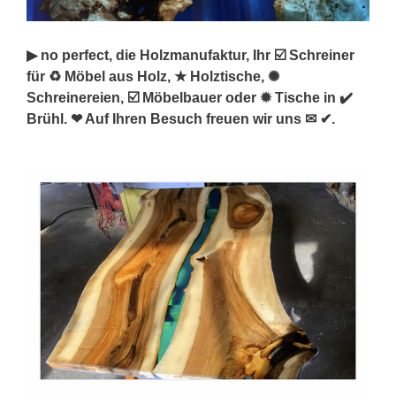
▶︎ no perfect, die Holzmanufaktur, Ihr ☑️ Schreiner
für ♻ Möbel aus Holz, ★ Holztische, ✺
Schreinereien, ☑️ Möbelbauer oder ✹ Tische in ✔️
Brühl. ❤ Auf Ihren Besuch freuen wir uns ✉ ✔.