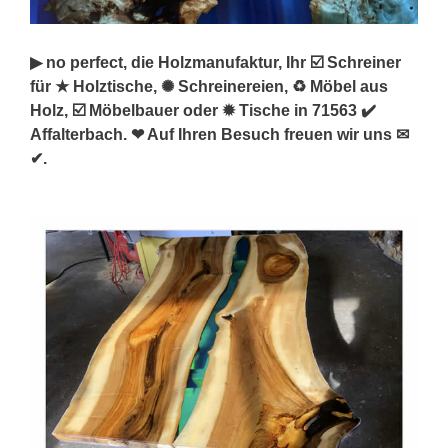
▶︎ no perfect, die Holzmanufaktur, Ihr ☑️ Schreiner
für ★ Holztische, ✺ Schreinereien, ♻ Möbel aus
Holz, ☑️ Möbelbauer oder ✹ Tische in 71563 ✔️
Affalterbach. ❤ Auf Ihren Besuch freuen wir uns ✉
✔.