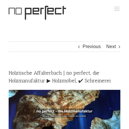
Skip
to
content
Previous
Next
Holztische Affalterbach | no perfect, die
Holzmanufaktur ▶︎ Holzmöbel, ✔️ Schreinerei