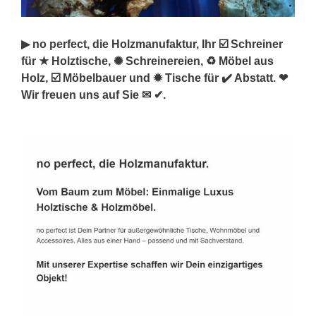
▶︎ no perfect, die Holzmanufaktur, Ihr ☑️ Schreiner
für ★ Holztische, ✺ Schreinereien, ♻ Möbel aus
Holz, ☑️ Möbelbauer und ✹ Tische für ✔️ Abstatt. ❤
Wir freuen uns auf Sie ✉ ✔.