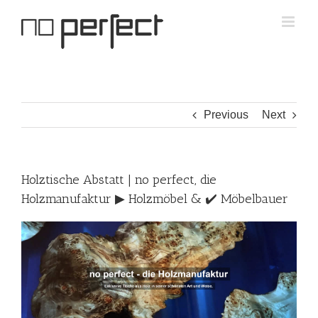
Skip
to
content
Previous
Next
Holztische Abstatt | no perfect, die
Holzmanufaktur ▶︎ Holzmöbel & ✔️ Möbelbauer